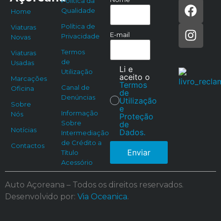
Política da
Qualidade
Home
Política de
Viaturas
E-mail
Privacidade
Novas
Termos
Viaturas
de
Usadas
Li e
Utilização
aceito o
Marcações
Termos
Canal de
Oficina
de
Denúncias
Utilização
Sobre
e
Informação
Nós
Proteção
Sobre
de
Notícias
Dados.
Intermediação
de Crédito a
Contactos
Enviar
Título
Acessório
Auto Açoreana – Todos os direitos reservados.
Desenvolvido por:
Via Oceanica
.