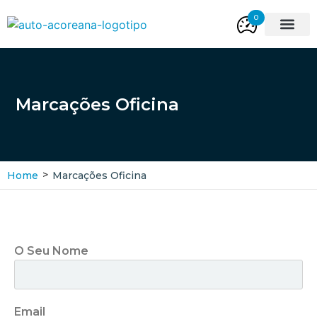
0
Viaturas Novas
Viaturas Usada
Marcações Oficina
>
Home
Marcações Oficina
O Seu Nome
Email