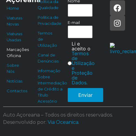
Nome
Política da
Qualidade
Home
Política de
Viaturas
E-mail
Privacidade
Novas
Termos
Viaturas
de
Usadas
Li e
Utilização
aceito o
Marcações
Termos
Canal de
Oficina
de
Denúncias
Utilização
Sobre
e
Informação
Nós
Proteção
Sobre
de
Notícias
Dados.
Intermediação
de Crédito a
Contactos
Enviar
Título
Acessório
Auto Açoreana – Todos os direitos reservados.
Desenvolvido por:
Via Oceanica
.