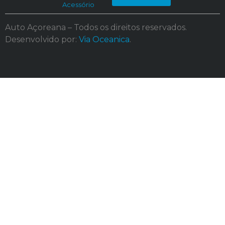
Acessório
Auto Açoreana – Todos os direitos reservados.
Desenvolvido por:
Via Oceanica
.