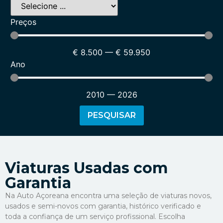
Preços
€
8.500
—
€
59.950
Ano
2010
—
2026
PESQUISAR
Viaturas Usadas com
Garantia
Na Auto Açoreana encontra uma seleção de viaturas novos,
usados e semi-novos com garantia, histórico verificado e
toda a confiança de um serviço profissional. Escolha