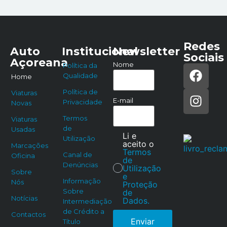
Redes
Auto
Institucional
Newsletter
Sociais
Açoreana
Nome
Política da
Qualidade
Home
Política de
Viaturas
E-mail
Privacidade
Novas
Termos
Viaturas
de
Usadas
Li e
Utilização
aceito o
Marcações
Termos
Canal de
Oficina
de
Denúncias
Utilização
Sobre
e
Informação
Nós
Proteção
Sobre
de
Notícias
Dados.
Intermediação
de Crédito a
Contactos
Enviar
Título