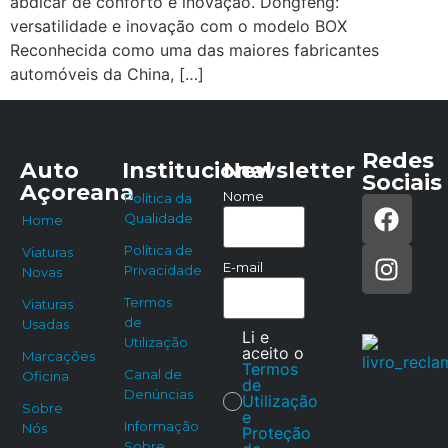
abdicar de conforto e inovação. Dongfeng:
versatilidade e inovação com o modelo BOX
Reconhecida como uma das maiores fabricantes
automóveis da China, […]
Redes
Auto
Institucional
Newsletter
Sociais
Açoreana
Nome
Política da
Qualidade
Home
Política de
Viaturas
E-mail
Privacidade
Novas
Termos
Viaturas
de
Usadas
Li e
Utilização
aceito o
Marcações
Termos
Canal de
Oficina
de
Denúncias
Utilização
Sobre
e
Informação
Nós
Proteção
Sobre