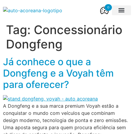
0
Viaturas Novas
Viaturas Usada
Tag:
Concessionário
Dongfeng
Já conhece o que a
Dongfeng e a Voyah têm
para oferecer?
A Dongfeng e a sua marca premium Voyah estão a
conquistar o mundo com veículos que combinam
design moderno, tecnologia de ponta e zero emissões.
Uma aposta segura para quem procura eficiência sem