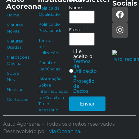
Sociais
Açoreana
Nome
Política da
Qualidade
Home
Política de
Viaturas
E-mail
Privacidade
Novas
Termos
Viaturas
de
Usadas
Li e
Utilização
aceito o
Marcações
Termos
Canal de
Oficina
de
Denúncias
Utilização
Sobre
e
Informação
Nós
Proteção
Sobre
de
Notícias
Dados.
Intermediação
de Crédito a
Contactos
Enviar
Título
Acessório
Auto Açoreana – Todos os direitos reservados.
Desenvolvido por:
Via Oceanica
.